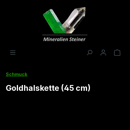
alt springen
Ware
Schmuck
Goldhalskette (45 cm)
Bildergalerie überspringen