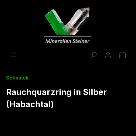
alt springen
Ware
Schmuck
Rauchquarzring in Silber
(Habachtal)
Bildergalerie überspringen