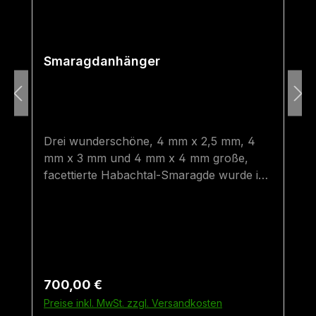
Smaragdanhänger
Drei wunderschöne, 4 mm x 2,5 mm, 4
mm x 3 mm und 4 mm x 4 mm große,
facettierte Habachtal-Smaragde wurde in
einen Silberanhänger eingearbeitet. Die
Oberfläche der Silberplatte ist gehämmert,
teilweise geschwärzt und teilweise
vergoldet und gibt dem Anhänger einen
einzigartigen Look. Alle drei Steine wurden
beim Smaragdbergbau im Habachtal
Regulärer Preis:
700,00 €
(Bramberg, Salzburg, Österreich)
Preise inkl. MwSt. zzgl. Versandkosten
gefunden und haben eine TOP-Qualität.