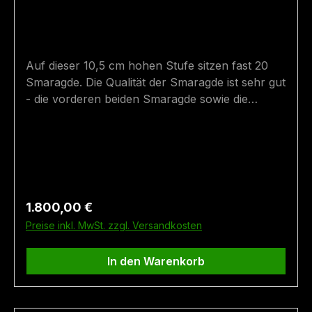
Auf dieser 10,5 cm hohen Stufe sitzen fast 20
Smaragde. Die Qualität der Smaragde ist sehr gut
- die vorderen beiden Smaragde sowie die
Verwachsung unten ist etwas trüber und
weniger grün - um so weiter es nach oben bzw.
hinten geht, umso besser werden die Smaragde!
Viele Smaragde auf dieser Stufe haben eine
ausgezeichnete Transparenz und eine tiefgrüne
Farbe! Die Stufe hat einen guten Stand und die
Regulärer Preis:
1.800,00 €
Smaragde sind wunderschön verteilt. Der Stein
Preise inkl. MwSt. zzgl. Versandkosten
wurde in der Smaragdmine in Bramberg
(Habachtal) gefunden. Größe: 10,5 cm x 9 cm
In den Warenkorb
Fundort: Bramberg