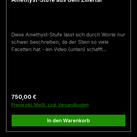
Diese Amethyst-Stufe lässt sich durch Worte nur
schwer beschreiben, da der Stein so viele
Facetten hat - ein Video (unten) schafft
Abhilfe. Ein unbeschädigter Amethyst mit 3
Spitzen, der zur Spitze hin zunehmend klarer
und violetter wird, unzählige Fensterbildungen
aufweist und sagenhafte 7,5 cm hoch und 3,5 cm
dick ist.An der Hinterseite ist die Anwachsstelle
klar zu erkennen. Größe: 8 cm (Höhe mit
Regulärer Preis:
750,00 €
Sockel) x 3,5 cm Fundort: Saurüssel (im Zillertal,
Preise inkl. MwSt. zzgl. Versandkosten
Tirol)
In den Warenkorb