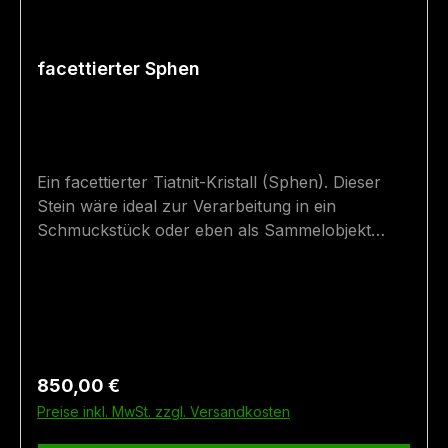
facettierter Sphen
Ein facettierter Tiatnit-Kristall (Sphen). Dieser
Stein wäre ideal zur Verarbeitung in ein
Schmuckstück oder eben als Sammelobjekt
geeignet.Der Kristall wurde bei der Wageralm im
Felbertal (Mittersill, Salzburg, Österreich)
gefunden. Größe: 1 cm x 0,7 cm Fundort:
Mittersill
Regulärer Preis:
850,00 €
Preise inkl. MwSt. zzgl. Versandkosten