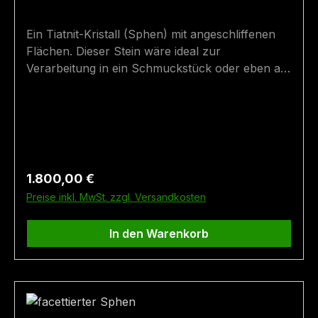
Ein Tiatnit-Kristall (Sphen) mit angeschliffenen
Flächen. Dieser Stein wäre ideal zur
Verarbeitung in ein Schmuckstück oder eben als
Sammelobjekt geeignet.Der Kristall wurde bei der
Wageralm im Felbertal (Mittersill, Salzburg,
Österreich) gefunden. Größe: 3 cm x 1,7 cm
Fundort: Mittersill
Regulärer Preis:
1.800,00 €
Preise inkl. MwSt. zzgl. Versandkosten
In den Warenkorb