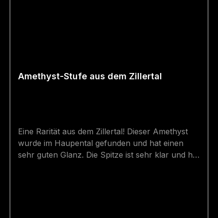
Amethyst-Stufe aus dem Zillertal
Eine Rarität aus dem Zillertal! Dieser Amethyst
wurde im Haupental gefunden und hat einen
sehr guten Glanz. Die Spitze ist sehr klar und hat
eine tiefviolette Farbe - nach unten hin wird der
Kristall etwas trüber und weißer.Die Spitze ist
sagenhafte 7,7 cm hoch und 3,5 cm dick ist.An
der Hinterseite ist die Anwachsstelle klar zu
erkennen. Größe: 8 cm (Höhe mit Sockel) x 3,5