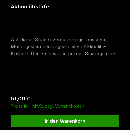
Aktinolithstufe
Auf dieser Stufe sitzen unzählige, aus dem
Muttergestein herausgearbeitete Aktinolith-
Kristalle. Der Stein wurde bei der Smaragdmine
im Habachtal in Bramberg gefunden. Größe: 22,5
cm x 8,5 cm Fundort: Bramberg
Regulärer Preis:
51,00 €
Preise inkl. MwSt. zzgl. Versandkosten
In den Warenkorb