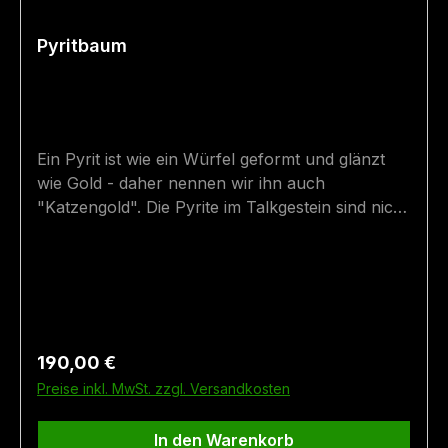
Pyritbaum
Ein Pyrit ist wie ein Würfel geformt und glänzt
wie Gold - daher nennen wir ihn auch
"Katzengold". Die Pyrite im Talkgestein sind nicht
eingeklebt - diese wurden beim Ausarbeiten im
Muttergestein gefunden. Im Gestein wären noch
etliche Pyrite versteckt - diese auszuarbeiten
wäre jedoch schade, da die baumähnliche Form
des Muttergesteins zerstört werden würde. Der
Stein wurde beim "Sedl" im Habachtal gefunden.
Regulärer Preis:
190,00 €
Größe: 23 cm x 12,5 cm Fundort: Habachtal in
Preise inkl. MwSt. zzgl. Versandkosten
Bramberg (Salzburg)
In den Warenkorb