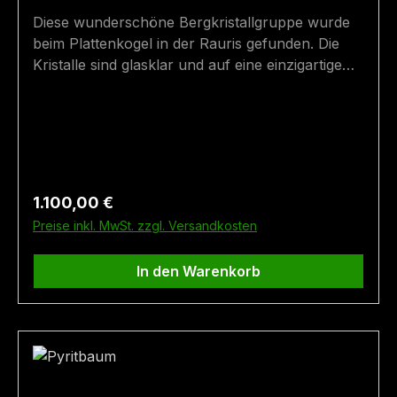
Diese wunderschöne Bergkristallgruppe wurde
beim Plattenkogel in der Rauris gefunden. Die
Kristalle sind glasklar und auf eine einzigartige
Art und Weise ineinander verwachsen. Die Stufe
ist stolze 22,5 cm hoch. Größe: 24,5 cm (Höhe)
x 16 cm Fundort: Rauris
Regulärer Preis:
1.100,00 €
Preise inkl. MwSt. zzgl. Versandkosten
In den Warenkorb