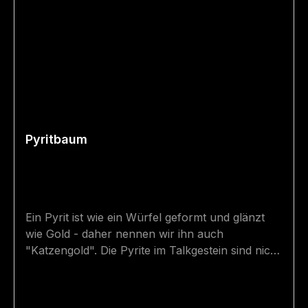
Pyritbaum
Ein Pyrit ist wie ein Würfel geformt und glänzt
wie Gold - daher nennen wir ihn auch
"Katzengold". Die Pyrite im Talkgestein sind nicht
eingeklebt - diese wurden beim Ausarbeiten im
Muttergestein gefunden. Im Gestein wären noch
etliche Pyrite versteckt - diese auszuarbeiten