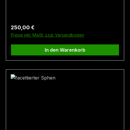
gefunden. Größe: 0,9 cm x 0,5 cm Fundort:
Mittersill
Regulärer Preis:
250,00 €
Preise inkl. MwSt. zzgl. Versandkosten
In den Warenkorb