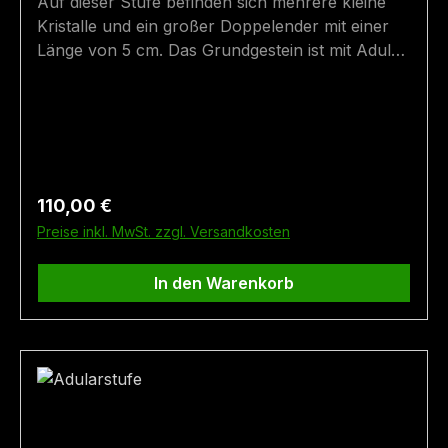
Auf dieser Stufe befinden sich mehrere kleine
Kristalle und ein großer Doppelender mit einer
Länge von 5 cm. Das Grundgestein ist mit Adular
bedeckt und sorgt so für einen guten Kontrast
zu den dunklen Rauchquarzen. Größe: 7 cm x 7
cm Fundort: Galenstock
Regulärer Preis:
110,00 €
Preise inkl. MwSt. zzgl. Versandkosten
In den Warenkorb