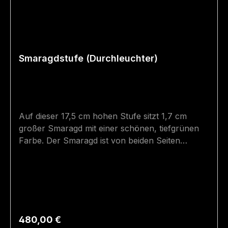
Smaragdstufe (Durchleuchter)
Auf dieser 17,5 cm hohen Stufe sitzt 1,7 cm
großer Smaragd mit einer schönen, tiefgrünen
Farbe. Der Smaragd ist von beiden Seiten
freigelegt. Die Stufe hat einen sehr guten Stand.
Der Stein wurde in der Smaragdmine in
Bramberg (Habachtal) gefunden. Größe: 17,5 cm
x 10 cm Fundort: Bramberg
Regulärer Preis:
480,00 €