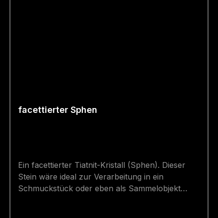
facettierter Sphen
Ein facettierter Tiatnit-Kristall (Sphen). Dieser
Stein wäre ideal zur Verarbeitung in ein
Schmuckstück oder eben als Sammelobjekt
geeignet.Der Kristall wurde bei der Wageralm im
Felbertal (Mittersill, Salzburg, Österreich)