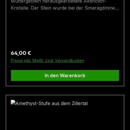
Muttergestein herausgearbeitete Aktinolith-
Kristalle. Der Stein wurde bei der Smaragdmine
im Habachtal in Bramberg gefunden. Größe: 19,5
cm x 12,5 cm Fundort: Bramberg
Regulärer Preis:
64,00 €
Preise inkl. MwSt. zzgl. Versandkosten
In den Warenkorb