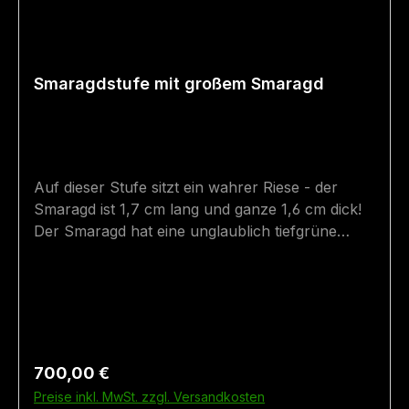
Smaragdstufe mit großem Smaragd
Auf dieser Stufe sitzt ein wahrer Riese - der
Smaragd ist 1,7 cm lang und ganze 1,6 cm dick!
Der Smaragd hat eine unglaublich tiefgrüne
Farbe und sitzt mitten auf dem wunderschön
glänzendem Biotit-Glimmerschiefer.Der Stein
wurde im Smaragdbergbau im Habachtal
(Bramberg, Salzburg, Österreich) gefunden.
Größe: 7,5 cm x 4,5 cm Fundort: Bramberg
Regulärer Preis:
700,00 €
Preise inkl. MwSt. zzgl. Versandkosten