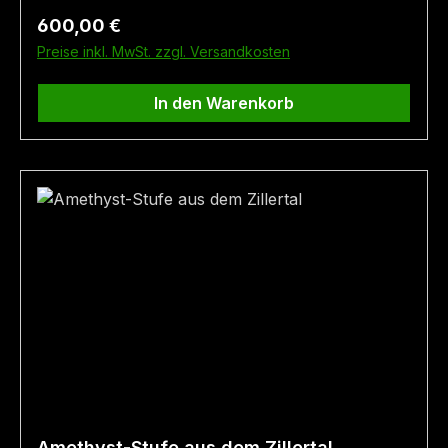
cm Fundort: Haupental (im Zillertal, Tirol)
Regulärer Preis:
600,00 €
Preise inkl. MwSt. zzgl. Versandkosten
In den Warenkorb
Amethyst-Stufe aus dem Zillertal