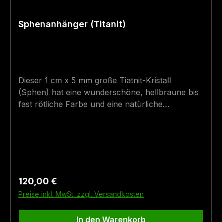
Sphenanhänger (Titanit)
Dieser 1 cm x 5 mm große Tiatnit-Kristall
(Sphen) hat eine wunderschöne, hellbraune bis
fast rötliche Farbe und eine natürliche
Zwillingsnaht! Der Sphen ist aufgrund seiner
Doppellichtbrechung und Farbvielfalt auch als
Turmalin der Alpen bekannt - seine Brillanz ist
unglaublich. Der Stein wurde in eine
Silberfassung eingesetzt - die Fassung ist
teilgeschwärzt. Der Sphen wurde im Habachtal
Regulärer Preis:
120,00 €
in Bramberg gefunden.Die Silberhalskette ist
Preise inkl. MwSt. zzgl. Versandkosten
nicht im Preis enthalten - scrollen Sie für eine
passende Halskette nach unten. Größe: 1,5 cm x
In den Warenkorb