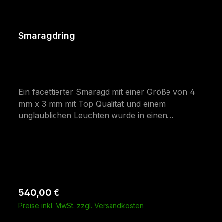
Smaragdring
Ein facettierter Smaragd mit einer Größe von 4
mm x 3 mm mit Top Qualität und einem
unglaublichen Leuchten wurde in einen
Silberring eingefasst. Der Silberring ist teilweise
geschwärzt und vergoldet. Der Smaragd wurde
im Smaragdbergbau im Habachtal (Bramberg,
Salzburg, Österreich) gefunden.Wenn Sie eine
andere Ringgröße benötigen, kontaktieren Sie
uns. Wir fertigen für Sie einen Ring in der
Regulärer Preis:
540,00 €
passenden Größe an - die Lieferzeit für
Preise inkl. MwSt. zzgl. Versandkosten
Sonderanfertigungen beträgt ca. 2 Monate.