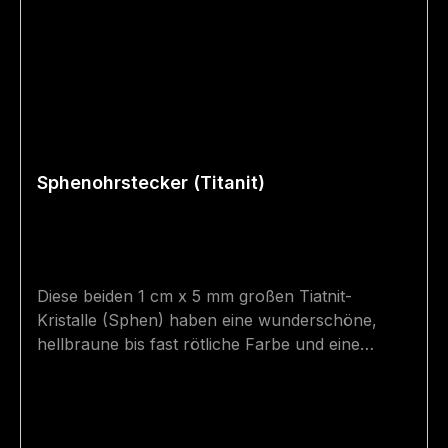
Sphenohrstecker (Titanit)
Diese beiden 1 cm x 5 mm großen Tiatnit-
Kristalle (Sphen) haben eine wunderschöne,
hellbraune bis fast rötliche Farbe und eine
natürliche Zwillingsnaht! Der Sphen ist aufgrund
seiner Doppellichtbrechung und Farbvielfalt
auch als Turmalin der Alpen bekannt - seine
Brillanz ist unglaublich. Der Stein wurde in eine