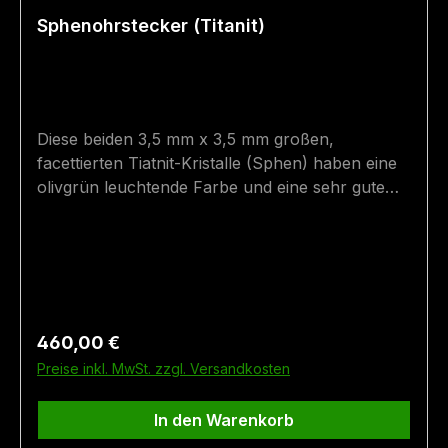
Sphenohrstecker (Titanit)
Diese beiden 3,5 mm x 3,5 mm großen,
facettierten Tiatnit-Kristalle (Sphen) haben eine
olivgrün leuchtende Farbe und eine sehr gute
Transparenz. Die Ohrstecker sind teilweise
geschwärzt und vergoldet. Der Sphen ist
aufgrund seiner Doppellichtbrechung und
Farbvielfalt auch als Turmalin der Alpen bekannt
- seine Brillanz ist unglaublich. Die Steine wurde
im Felbertal in Mittersill gefunden. Größe: 3,1 x
Regulärer Preis:
460,00 €
0,5 cm (mit Hängern) Fundort: Mittersill
Preise inkl. MwSt. zzgl. Versandkosten
In den Warenkorb