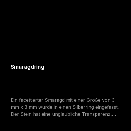
Smaragdring
Ein facettierter Smaragd mit einer Größe von 3
mm x 3 mm wurde in einen Silberring eingefasst.
Der Stein hat eine unglaubliche Transparenz,
was für Habachtal-Smaragde eine wahre
Seltenheit ist. Das Silber ist teilweise vergoldet