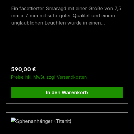
Ein facettierter Smaragd mit einer Größe von 7,5
mm x 7 mm mit sehr guter Qualität und einem
unglaublichen Leuchten wurde in einen
Silberring eingefasst. Auf einer Seite vom
Smaragd ist ein weißlicher Einschluss zu
erkennen. Der Silberring ist teilweise geschwärzt
und vergoldet. Der Smaragd wurde im
Smaragdbergbau im Habachtal (Bramberg,
Salzburg, Österreich) gefunden.Wenn Sie eine
Regulärer Preis:
590,00 €
andere Ringgröße benötigen, kontaktieren Sie
Preise inkl. MwSt. zzgl. Versandkosten
uns. Wir fertigen für Sie einen Ring in der
passenden Größe an - die Lieferzeit für
In den Warenkorb
Sonderanfertigungen beträgt ca. 2 Monate.
Ringgröße: 56 Fundort: Bramberg