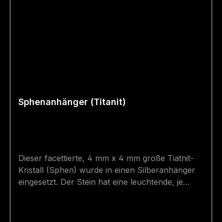
Sphenanhänger (Titanit)
Dieser facettierte, 4 mm x 4 mm große Tiatnit-
Kristall (Sphen) wurde in einen Silberanhänger
eingesetzt. Der Stein hat eine leuchtende, je
nach Blickwinkel günliche oder bräunliche Farbe
und eine unglaubliche Brillanz! Das Silber ist
teilweise vergoldet. Der Sphen ist aufgrund