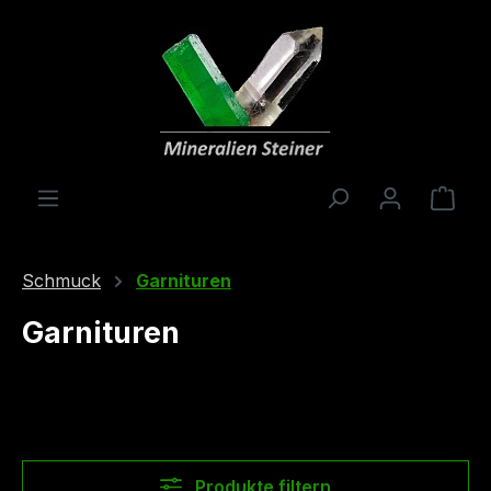
alt springen
Ware
Schmuck
Garnituren
Garnituren
Produkte filtern