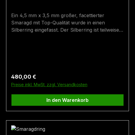
Ein 4,5 mm x 3,5 mm großer, facettierter
Smaragd mit Top-Qualität wurde in einen
Silberring eingefasst. Der Silberring ist teilweise
vergoldet und geschwärzt. Der Smaragd wurde
im Smaragdbergbau im Habachtal (Bramberg,
Salzburg, Österreich) gefunden.Wenn Sie eine
andere Ringgröße benötigen, kontaktieren Sie
uns. Wir fertigen für Sie einen Ring in der
passenden Größe an - die Lieferzeit für
Regulärer Preis:
480,00 €
Sonderanfertigungen beträgt ca. 2 Monate.
Preise inkl. MwSt. zzgl. Versandkosten
Ringgröße: 58 Fundort: Bramberg
In den Warenkorb