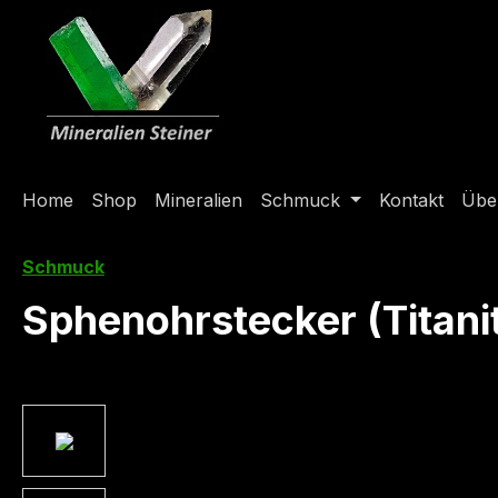
springen
Zur Hauptnavigation springen
Home
Shop
Mineralien
Schmuck
Kontakt
Übe
Schmuck
Sphenohrstecker (Titani
Bildergalerie überspringen