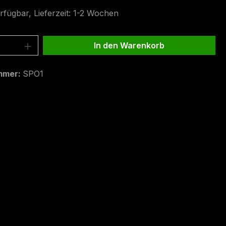
rfügbar, Lieferzeit: 1-2 Wochen
 Anzahl: Gib den gewünschten Wert ein 
In den Warenkorb
mmer:
SPO1