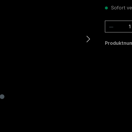
Sofort ve
Produkt
Produktnu