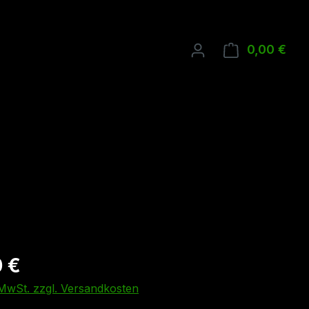
0,00 €
Ware
 €
. MwSt. zzgl. Versandkosten